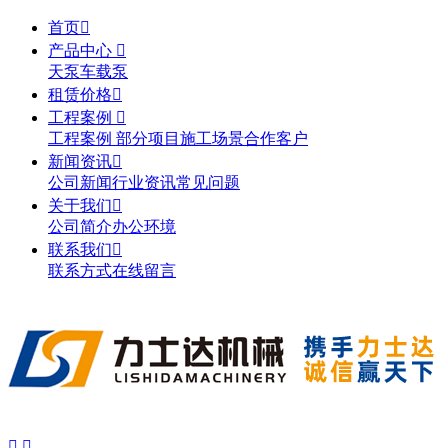
首页

产品中心

天泵
车载泵
租赁价格

工程案例

工程案例
部分项目施工场景
合作客户
新闻资讯

公司新闻
行业资讯
常见问题
关于我们

公司简介
办公环境
联系我们

联系方式
在线留言

