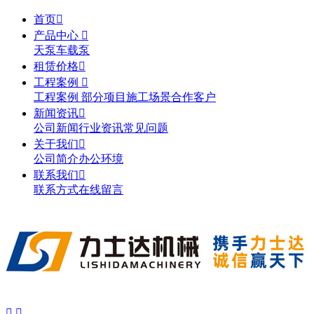
首页

产品中心

天泵
车载泵
租赁价格

工程案例

工程案例
部分项目施工场景
合作客户
新闻资讯

公司新闻
行业资讯
常见问题
关于我们

公司简介
办公环境
联系我们

联系方式
在线留言

