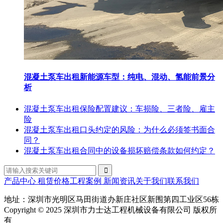
混凝土泵车出租新能源车型：纯电、混动、氢能前景分
析
混凝土泵车出租保险配置建议：车损险、三者险、雇主
险
混凝土泵车出租口头约定的风险：为什么必须签书面合
同？
混凝土泵车出租合同中的设备损坏赔偿条款如何约定？
产品中心
租赁价格
工程案例
新闻资讯
关于我们
联系我们
地址：深圳市光明区马田街道办新庄社区新围第四工业区56栋
Copyright © 2025 深圳市力士达工程机械设备有限公司 版权所
有