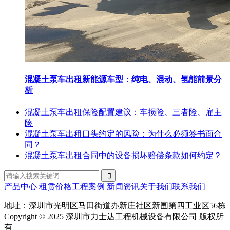
混凝土泵车出租新能源车型：纯电、混动、氢能前景分
析
混凝土泵车出租保险配置建议：车损险、三者险、雇主
险
混凝土泵车出租口头约定的风险：为什么必须签书面合
同？
混凝土泵车出租合同中的设备损坏赔偿条款如何约定？
产品中心
租赁价格
工程案例
新闻资讯
关于我们
联系我们
地址：深圳市光明区马田街道办新庄社区新围第四工业区56栋
Copyright © 2025 深圳市力士达工程机械设备有限公司 版权所
有